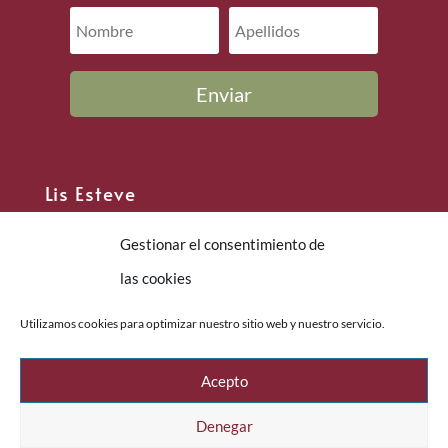
Enviar
Lis Esteve
info@lisesteve.com
Gestionar el consentimiento de
Sesiones individuales online
las cookies
Cursos grupales presenciales
Sobre Lis Esteve
Utilizamos cookies para optimizar nuestro sitio web y nuestro servicio.
Política de privacidad
Política de cookies
Acepto
Denegar